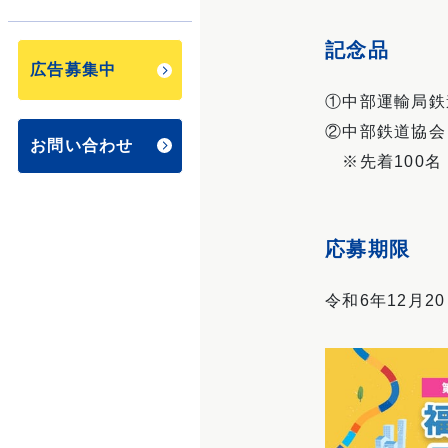
記念品
広告募集中
回
数
①中部運輸局鉄
券
②中部鉄道協会
お問い合わせ
※先着100名
団
体
割
応募期限
引
令和6年12月2
乗車
案
内・