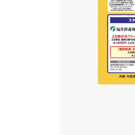
き
っ
ぷ
の
購
入
方
法
乗り
方・
注意
事項
パ