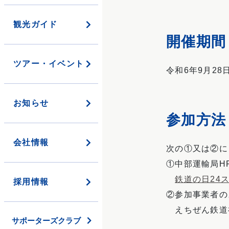
き
っ
観光ガイド
ぷ
開催期間
ツアー・イベント
お
令和6年9月28
ト
ク
な
お知らせ
企
参加方法
画
き
会社情報
次の①又は②に
っ
ぷ
①中部運輸局H
鉄道の日24スタン
採用情報
②参加事業者の
定
えちぜん鉄道
期
サポーターズクラブ
券