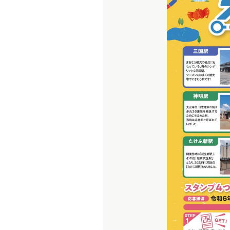
サ
ー
ビ
ス
Q&A
乗
車
券
区
分