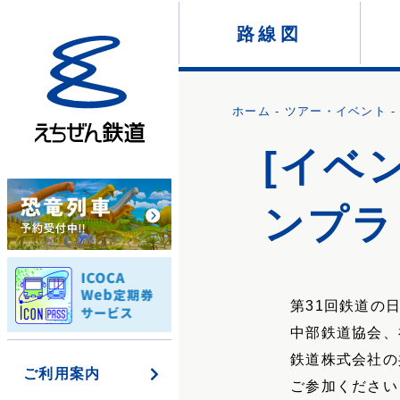
路線図
き
っ
ホーム
-
ツアー・イベント
-
ぷ
[イベ
Q&A
ンプラ
一
第31回鉄道の
日
中部鉄道協会、
フ
リ
鉄道株式会社の
ご利用案内
ー
ご参加ください