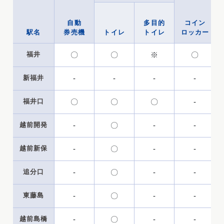
自動
多目的
コイン
駅名
券売機
トイレ
トイレ
ロッカー
福井
〇
〇
※
〇
新福井
-
-
-
-
福井口
〇
〇
〇
-
越前開発
-
〇
-
-
越前新保
-
〇
-
-
追分口
-
〇
-
-
東藤島
-
〇
-
-
越前島橋
-
〇
-
-