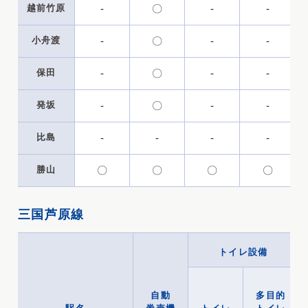
越前竹原
-
〇
-
-
小舟渡
-
〇
-
-
保田
-
〇
-
-
発坂
-
〇
-
-
比島
-
-
-
-
勝山
〇
〇
〇
〇
三国芦原線
トイレ設備
自動
多目的