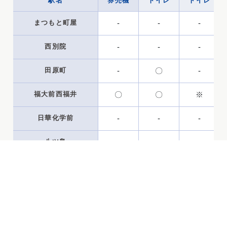
駅名
券売機
トイレ
トイレ
まつもと町屋
-
-
-
西別院
-
-
-
田原町
-
〇
-
福大前西福井
〇
〇
※
日華化学前
-
-
-
八ツ島
-
-
-
新田塚
-
〇
-
中角
-
〇
-
鷲塚針原
-
〇
-