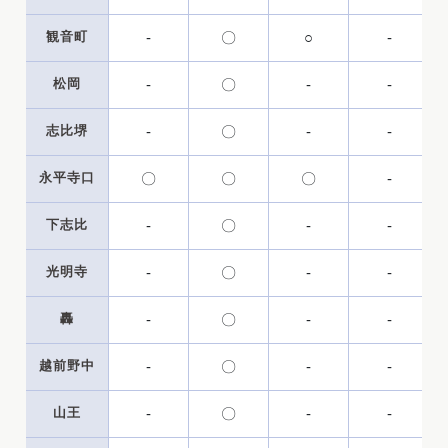
観音町
-
〇
○
-
松岡
-
〇
-
-
志比堺
-
〇
-
-
永平寺口
〇
〇
〇
-
下志比
-
〇
-
-
光明寺
-
〇
-
-
轟
-
〇
-
-
越前野中
-
〇
-
-
山王
-
〇
-
-